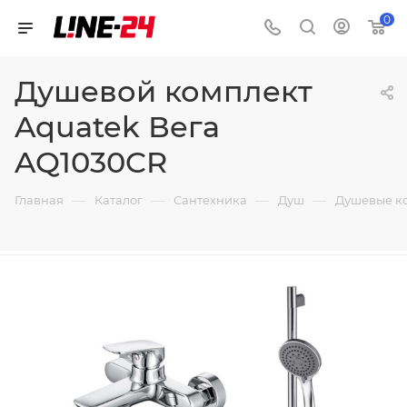
0
Душевой комплект
Aquatek Вега
AQ1030CR
—
—
—
—
Главная
Каталог
Сантехника
Душ
Душевые к