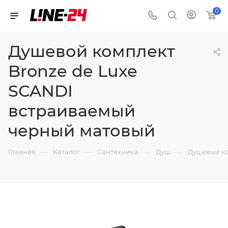
0
Душевой комплект
Bronze de Luxe
SCANDI
встраиваемый
черный матовый
—
—
—
—
Главная
Каталог
Сантехника
Душ
Душевые к