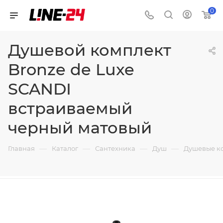
0
Душевой комплект
Bronze de Luxe
SCANDI
встраиваемый
черный матовый
—
—
—
—
Главная
Каталог
Сантехника
Душ
Душевые к