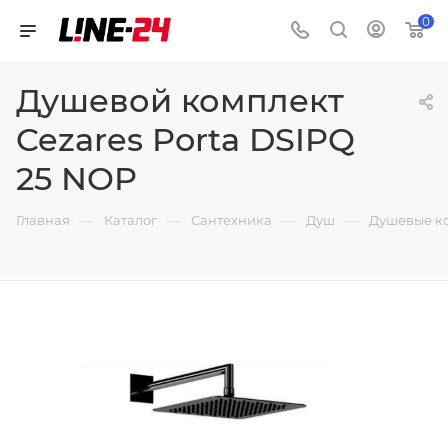
0
Душевой комплект
Cezares Porta DSIPQ
25 NOP
—
—
—
—
Главная
Каталог
Сантехника
Душ
Душевые к