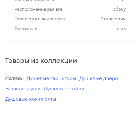
Расположение рычага
сбоку
Отверстия для монтажа
3 отверстия
Смеситель
есть
Товары из коллекции
Изливы
Душевые гарнитуры
Душевые двери
Верхние души
Душевые стойки
Душевые комплекты
Минимальная
Минимальная
Минимальная
цена
цена
цена
8780.00
11400.00
11400.00
В наличии
В наличии
В наличии
Да
Да
Да