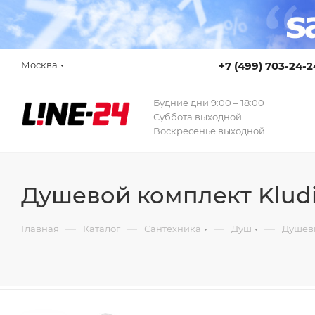
Москва
+7 (499) 703-24-2
Будние дни 9:00 – 18:00
Суббота выходной
Воскресенье выходной
Душевой комплект Kludi
—
—
—
—
Главная
Каталог
Сантехника
Душ
Душев