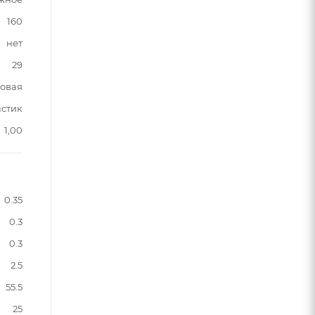
160
нет
29
овая
астик
1,00
0.35
0.3
0.3
2.5
55.5
25