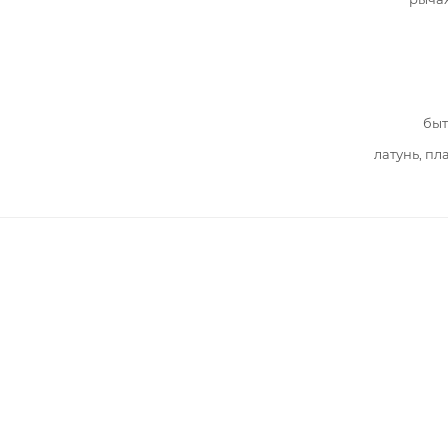
быт
латунь, пл