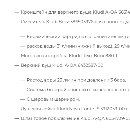
Кронштейн для верхнего душа Kludi A-QA 6651
Смеситель Kludi Bozz 386503976 для ванны с д
Керамический картридж с ограничителем го
расход воды 31 л/мин (нижний выход), 29 л/м
Монтажная коробка Kludi Flexx Boxx 88011
Верхний душ Kludi A-QA 6432587-00
Расход воды 23 л/мин при давлении 3 бара.
Система быстрой очистки от известковых от
С шаровым шарниром.
Душевая лейка Kludi Nova Fonte 1S 3912039-00 
Шланговое подключение Kludi A-QA 6054739-0