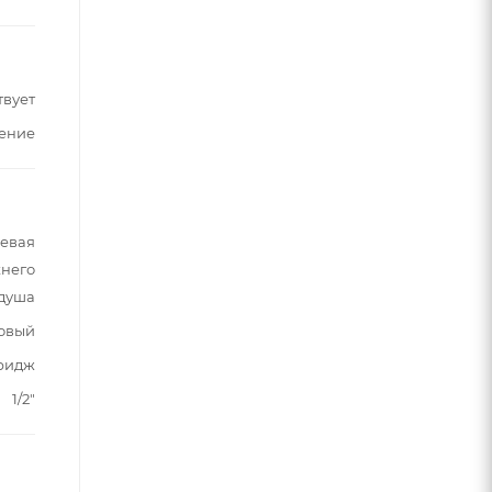
твует
ение
шевая
хнего
душа
овый
ридж
1/2"