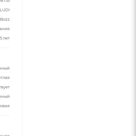
08753
LUDI
Bozz
ания
5 лет
нный
углая
твует
рный
овая
жное