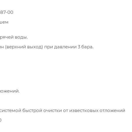
487-00
ушем
рячей воды.
ин (верхний выход) при давлении 3 бара.
ложений.
с системой быстрой очистки от известковых отложений
0