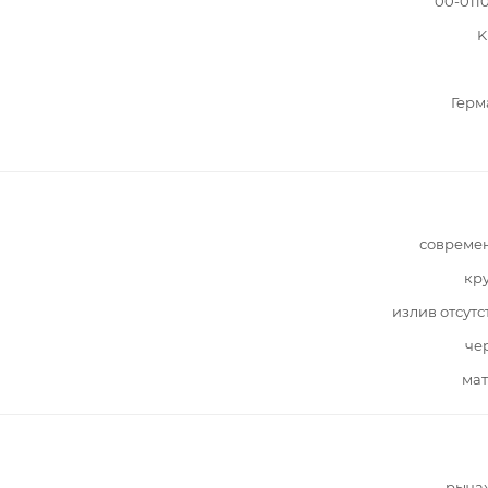
00-011
K
Герм
совреме
кр
излив отсутс
че
мат
рыча