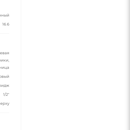
нный
16.6
шевая
рики,
ьница
овый
ридж
1/2"
верху