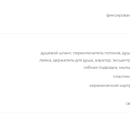
фиксирова
душевой шланг, переключатель потоков, ду
лейка, держатель для душа, аэратор, эксцент
гибкая подводка, мыл
пластик
керамический карт
с