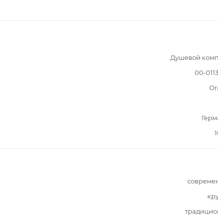
Душевой комп
00-011
Or
Герм
1
совреме
кр
традицио