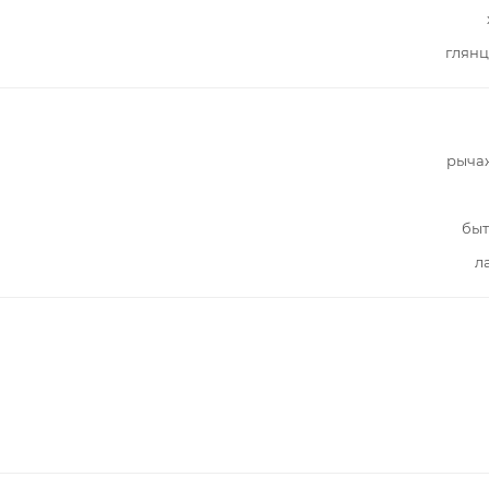
глянц
рыча
быт
л