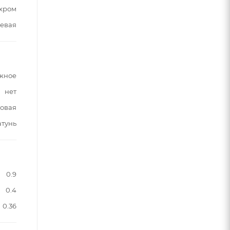
хром
евая
жное
нет
овая
атунь
0.9
0.4
0.36