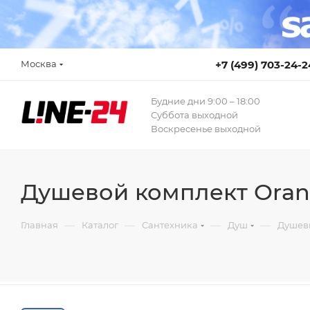
Москва
+7 (499) 703-24-2
Будние дни 9:00 – 18:00
Суббота выходной
Воскресенье выходной
Душевой комплект Orange
—
—
—
—
Главная
Каталог
Сантехника
Душ
Душев