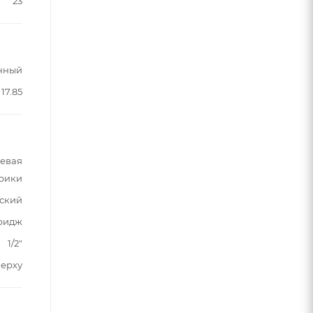
23
нный
17.85
шевая
трики
ский
ридж
1/2"
верху