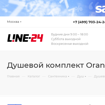
Москва
+7 (499) 703-24-2
Будние дни 9:00 – 18:00
Суббота выходной
Воскресенье выходной
Душевой комплект Oran
—
—
—
—
Главная
Каталог
Сантехника
Душ
Душев