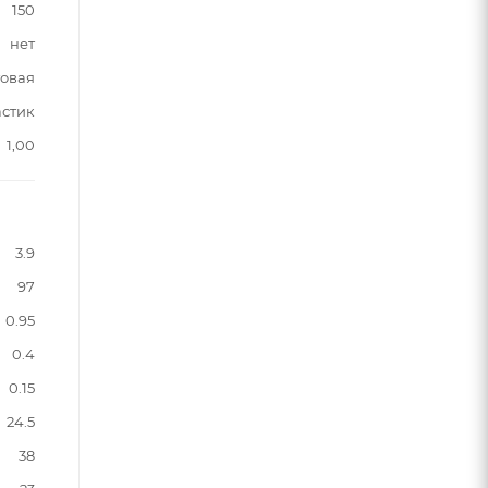
150
нет
овая
астик
1,00
3.9
97
0.95
0.4
0.15
24.5
38