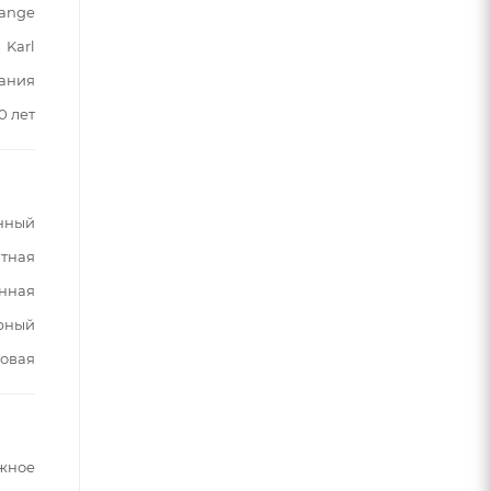
ange
Karl
ания
0 лет
нный
тная
нная
рный
овая
жное