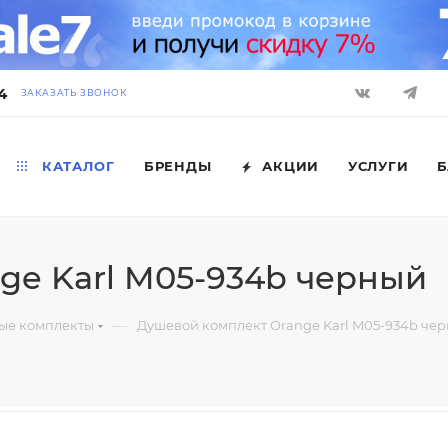
4
ЗАКАЗАТЬ ЗВОНОК
КАТАЛОГ
БРЕНДЫ
АКЦИИ
УСЛУГИ
Б
ge Karl M05-934b черный
—
ые комплекты
Душевой комплект Orange Karl M05-934b че