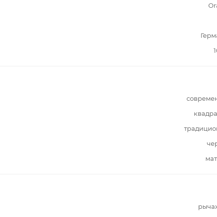
Or
Герм
1
совреме
квадра
традицио
че
мат
рыча