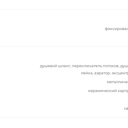
фиксирова
душевой шланг, переключатель потоков, ду
лейка, аэратор, эксцен
металличе
керамический карт
с