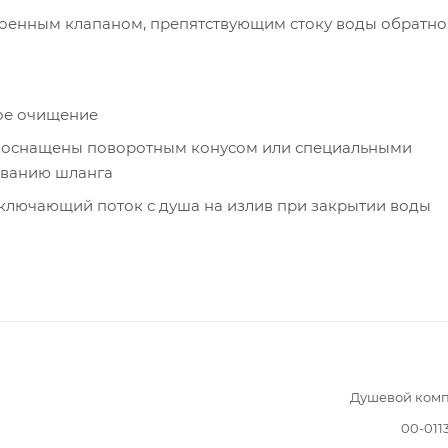
роенным клапаном, препятствующим стоку воды обратно
ое очищение
м оснащены поворотным конусом или специальными
иванию шланга
ключающий поток с душа на излив при закрытии воды
Душевой комп
00-011