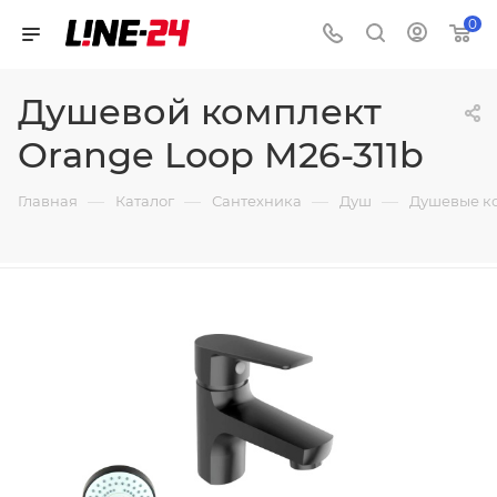
0
Душевой комплект
Orange Loop M26-311b
—
—
—
—
Главная
Каталог
Сантехника
Душ
Душевые к