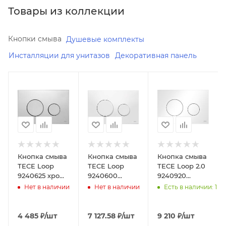
Товары из коллекции
Кнопки смыва
Душевые комплекты
Инсталляции для унитазов
Декоративная панель
Минимальная
Минимальная
Минимальная
цена
цена
цена
4485.00
7127.58
9210.00
Реквизиты
Реквизиты
В наличии
Инсталляция,
Инсталляция,
Да
Товар,
Товар,
Реквизиты
00-
00-
Кнопка смыва
Кнопка смыва
Кнопка смыва
Инсталляция,
00100825,
00100821,
TECE Loop
TECE Loop
TECE Loop 2.0
Товар,
0.4
0.4
9240625 хром
9240600
9240920
00-
матовый
белая
белая
Нет в наличии
Нет в наличии
Есть в наличии: 1
011711240
Бренд
Бренд
глянцевая
TECE
TECE
Бренд
TECE
Код
Код
4 485
₽
/шт
7 127.58
₽
/шт
9 210
₽
/шт
товара
товара