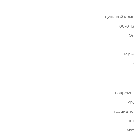
Душевой комп
00-011
Or
Герм
1
совреме
кр
традицио
че
мат