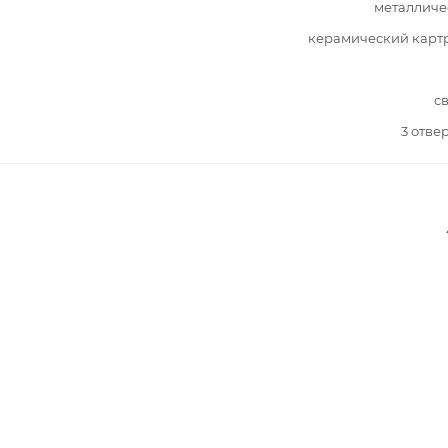
металличе
керамический карт
с
3 отве