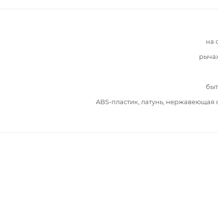
на 
рыча
быт
ABS-пластик, латунь, нержавеющая 