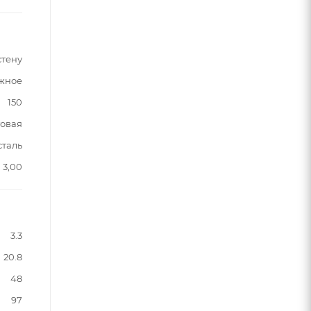
стену
жное
150
овая
сталь
3,00
3.3
20.8
48
97