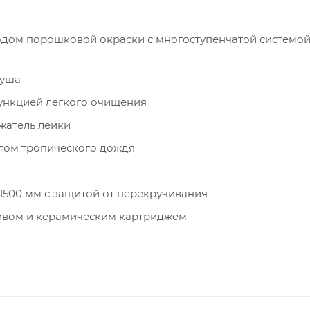
тодом порошковой окраски с многоступенчатой системо
душа
функцией легкого очищения
жатель лейки
том тропического дождя
1500 мм с защитой от перекручивания
ивом и керамическим картриджем