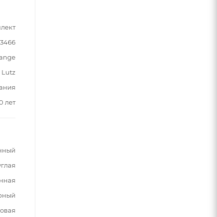
лект
33466
ange
Lutz
ания
0 лет
нный
углая
нная
рный
овая