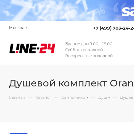
Москва
+7 (499) 703-24-2
Будние дни 9:00 – 18:00
Суббота выходной
Воскресенье выходной
Душевой комплект Oran
—
—
—
—
Главная
Каталог
Сантехника
Душ
Душев