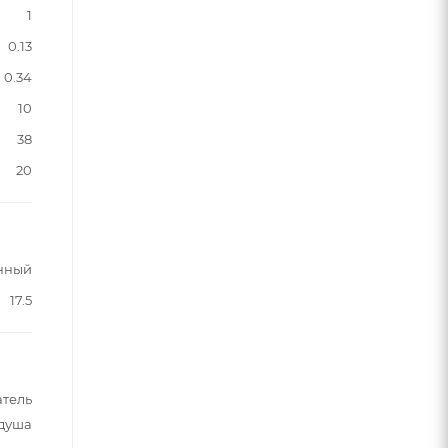
1
0.13
0.34
10
38
20
нный
17.5
атель
 душа