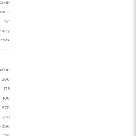
ский
ридж
1/2"
верху
рстия
4500
200
175
100
970
208
1000
130