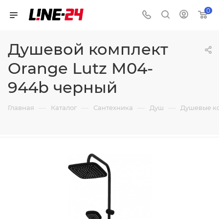
0
Душевой комплект
Orange Lutz M04-
944b черный
—
—
—
—
Главная
Каталог
Сантехника
Душ
Душевые к