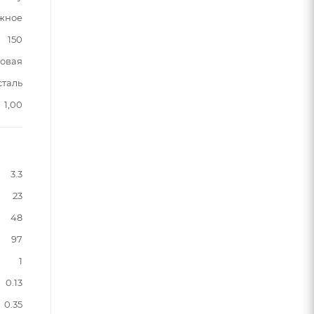
жное
150
овая
сталь
1,00
3.3
23
48
97
1
0.13
0.35