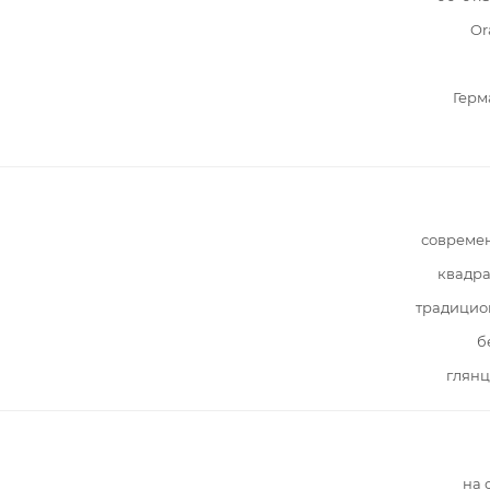
Or
Герм
совреме
квадра
традицио
б
глянц
на 