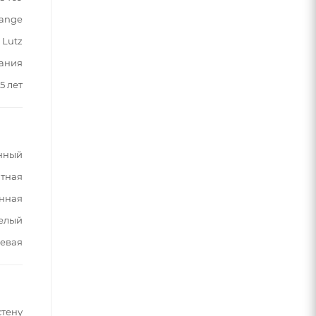
ange
Lutz
ания
5 лет
нный
тная
нная
елый
евая
стену