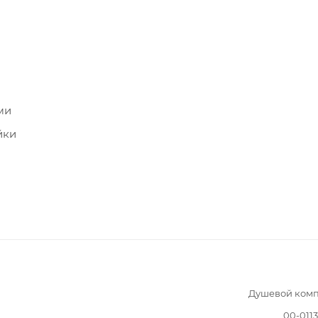
ми
йки
Душевой комп
00-011