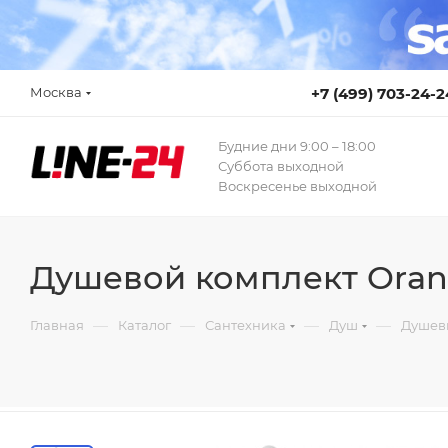
Москва
+7 (499) 703-24-2
Будние дни 9:00 – 18:00
Суббота выходной
Воскресенье выходной
Душевой комплект Oran
—
—
—
—
Главная
Каталог
Сантехника
Душ
Душев