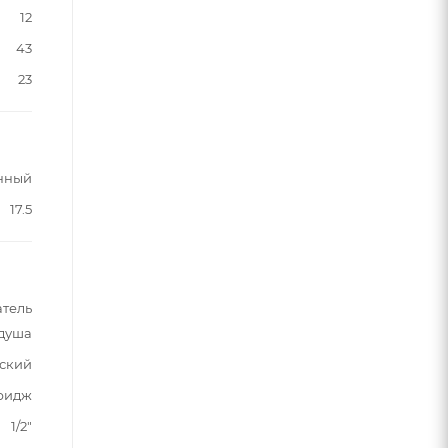
12
43
23
нный
17.5
атель
 душа
ский
ридж
1/2"