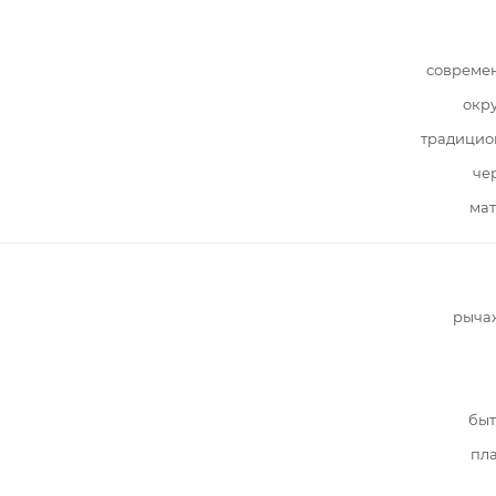
совреме
окр
традицио
че
мат
рыча
быт
пл