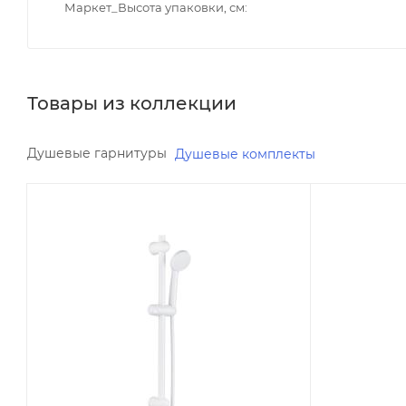
Маркет_Высота упаковки, см
Товары из коллекции
Душевые гарнитуры
Душевые комплекты
Минимальная цена
Минимальна
990.00
1990.00
Реквизиты
Реквизиты
Душ, Товар, 00-011335480
Душ, Товар
Бренд
Бренд
Orange
Orange
Код товара
Код товара
00-01133548
00-0113354
Максимальная цена
Максимальн