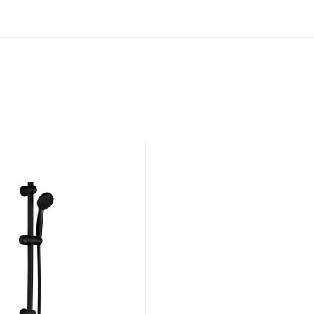
я цена
, 00-011335470
7
ая цена