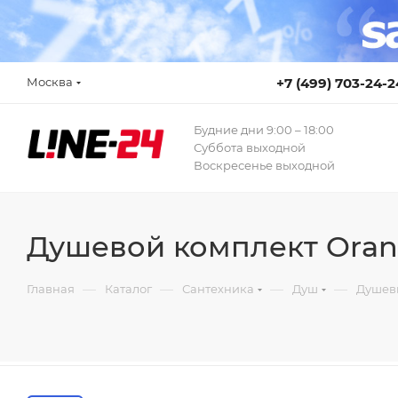
Москва
+7 (499) 703-24-2
Будние дни 9:00 – 18:00
Суббота выходной
Воскресенье выходной
Душевой комплект Oran
—
—
—
—
Главная
Каталог
Сантехника
Душ
Душев