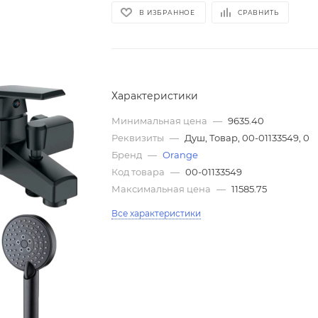
В ИЗБРАННОЕ
СРАВНИТЬ
Характеристики
Минимальная цена
—
9635.40
Реквизиты
—
Душ, Товар, 00-01133549, 0
Бренд
—
Orange
Код товара
—
00-01133549
Максимальная цена
—
11585.75
Все характеристики