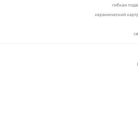
гибкая под
керамический карт
с