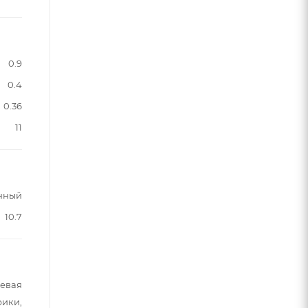
0.9
0.4
0.36
11
нный
10.7
шевая
рики,