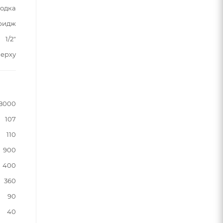
водка
ридж
1/2"
верху
8000
107
110
900
400
360
90
40