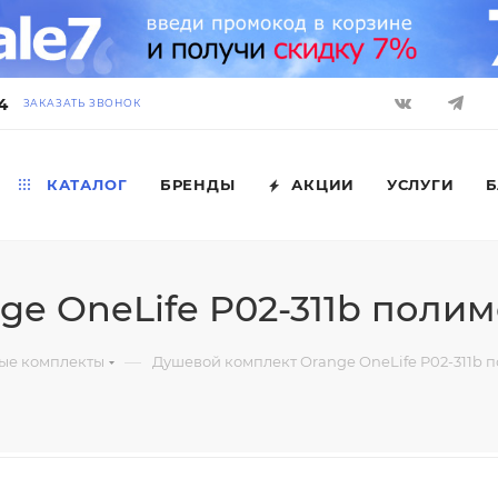
4
ЗАКАЗАТЬ ЗВОНОК
КАТАЛОГ
БРЕНДЫ
АКЦИИ
УСЛУГИ
Б
ge OneLife P02-311b поли
—
ые комплекты
Душевой комплект Orange OneLife P02-311b