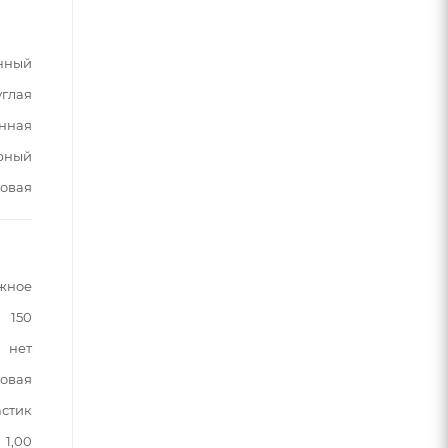
нный
углая
нная
рный
овая
жное
150
нет
овая
астик
1,00