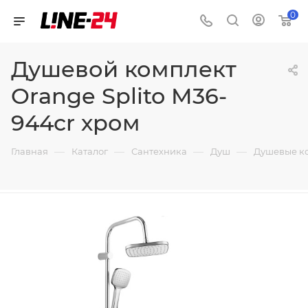
0
Душевой комплект
Orange Splito M36-
944cr хром
—
—
—
—
Главная
Каталог
Сантехника
Душ
Душевые к