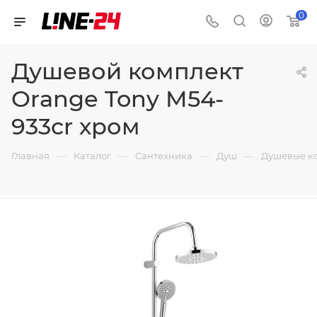
0
Душевой комплект
Orange Tony M54-
933cr хром
—
—
—
—
Главная
Каталог
Сантехника
Душ
Душевые к