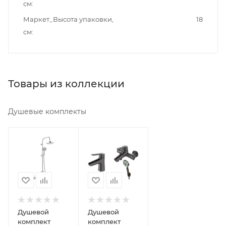
см
Маркет_Высота упаковки,
18
см
Товары из коллекции
Душевые комплекты
Минимальная
Минимальная
цена
цена
15714.60
23334.50
Реквизиты
Реквизиты
Душ,
Душ,
Товар,
Товар,
00-
00-
Душевой
Душевой
011334880
011334620
комплект
комплект