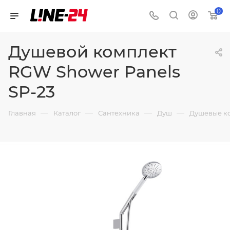
0
Душевой комплект
RGW Shower Panels
SP-23
—
—
—
—
Главная
Каталог
Сантехника
Душ
Душевые к