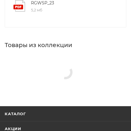
RGWSP_23
5,2 мб
Товары из коллекции
Душевые лейки
Верхние души
Душевые стойки
Душевые комплекты
Душевые панели
Минимальная цена
754.82
Реквизиты
Душ, Товар, 00-011367670
Бренд
RGW
Код товара