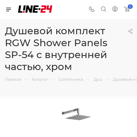
0
Душевой комплект
RGW Shower Panels
SP-54 с внутренней
частью, хром
—
—
—
—
Главная
Каталог
Сантехника
Душ
Душевые к