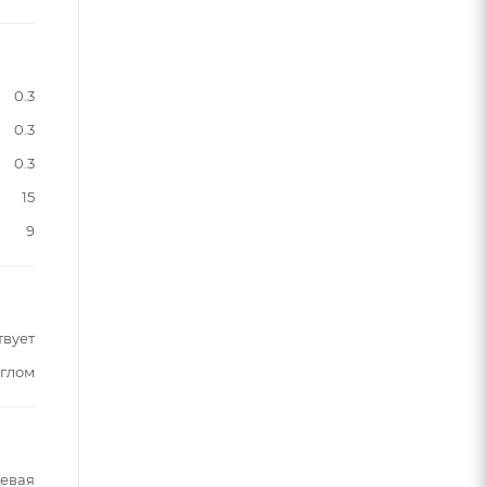
0.3
0.3
0.3
15
9
твует
углом
шевая