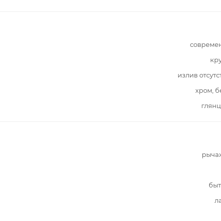
совреме
кр
излив отсутс
хром, 
глянц
рыча
быт
л