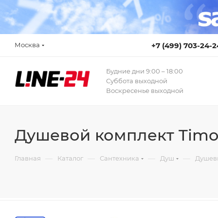
Москва
+7 (499) 703-24-2
Будние дни 9:00 – 18:00
Суббота выходной
Воскресенье выходной
Душевой комплект Timo 
—
—
—
—
Главная
Каталог
Сантехника
Душ
Душев