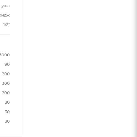
 душа
ридж
1/2"
6000
90
300
300
300
30
30
30