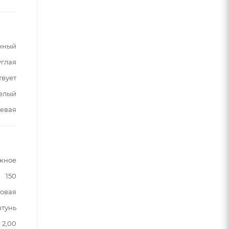
нный
углая
твует
белый
евая
жное
150
овая
атунь
2,00