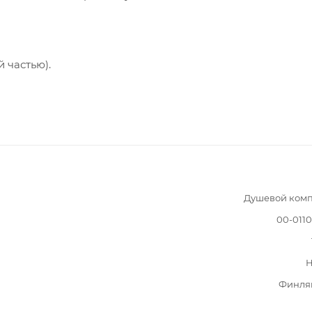
 частью).
Душевой комп
00-011
H
Финля