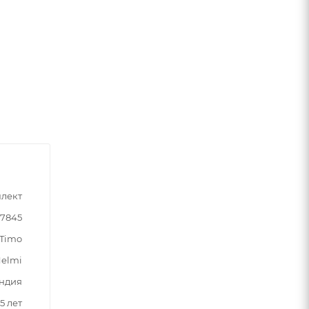
лект
07845
Timo
elmi
ндия
5 лет