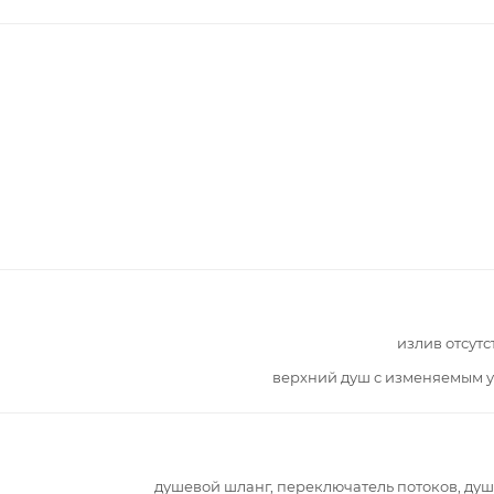
излив отсутс
верхний душ с изменяемым 
душевой шланг, переключатель потоков, ду