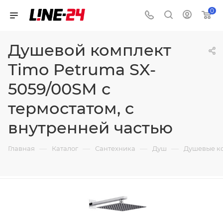
0
Душевой комплект
Timo Petruma SX-
5059/00SM с
термостатом, с
внутренней частью
—
—
—
—
Главная
Каталог
Сантехника
Душ
Душевые к