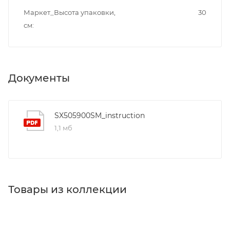
Маркет_Высота упаковки,
30
см
Документы
SX505900SM_instruction
1,1 мб
Товары из коллекции
Крючки
Держатели для салфеток