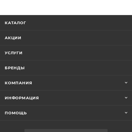
Минимальная цена
3334.00
В наличии
Да
Реквизиты
Аксессуары для ванной, Товар, 00-011924870
Бренд
Timo
Код товара
00-01192487
Максимальная цена
3534.04
Серия
Petruma
Страна
Финляндия