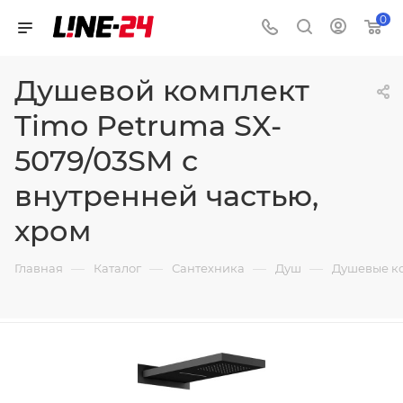
0
Душевой комплект
Timo Petruma SX-
5079/03SM с
внутренней частью,
хром
—
—
—
—
Главная
Каталог
Сантехника
Душ
Душевые к