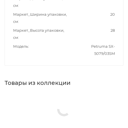
см
Маркет_Ширина упаковки,
20
см
Маркет_Высота упаковки,
28
см
Модель
Petruma SX-
5079/03SM
Товары из коллекции
Крючки
Держатели для салфеток
Держатели для бумаги
Полотенцедержатели
Полки в ванную комнату
Стаканы для ванной
Мыльницы