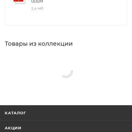
00SM
2,4 мб
Товары из коллекции
Крючки
Держатели для салфеток
Держатели для бумаги
Полотенцедержатели
Полки в ванную комнату
Стаканы для ванной
Мыльницы
Минимальная
Минимальная
Минимальная
цена
цена
цена
3334.00
3557.00
4002.00
В наличии
В наличии
В наличии
Да
Да
Да