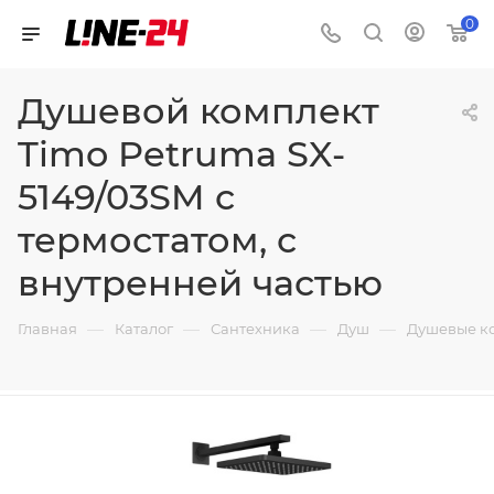
0
Душевой комплект
Timo Petruma SX-
5149/03SM с
термостатом, с
внутренней частью
—
—
—
—
Главная
Каталог
Сантехника
Душ
Душевые к