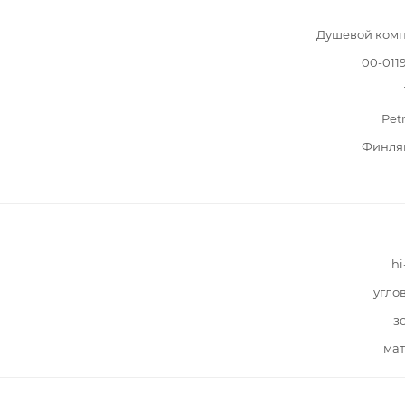
Душевой комп
00-011
Pet
Финля
hi
угло
з
мат