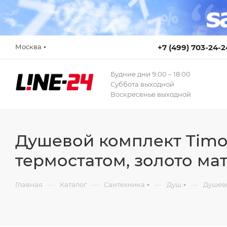
Москва
+7 (499) 703-24-2
Будние дни 9:00 – 18:00
Суббота выходной
Воскресенье выходной
Душевой комплект Timo 
термостатом, золото ма
—
—
—
—
Главная
Каталог
Сантехника
Душ
Душев