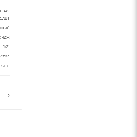
шевая
 душа
ский
тридж
1/2"
рстия
остат
2