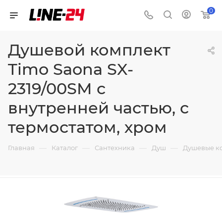
0
Душевой комплект
Timo Saona SX-
2319/00SM с
внутренней частью, с
термостатом, хром
—
—
—
—
Главная
Каталог
Сантехника
Душ
Душевые к