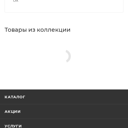
см
Товары из коллекции
Крючки
Стаканы для ванной
Сушилки для белья
Полотенцедержатели
Мыльницы
Дозаторы для кухонной мойки
Минимальная цена
1779.00
В наличии
Да
Реквизиты
Аксессуары для ванной, Товар, 00-011924900
Бренд
Timo