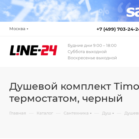
Москва
+7 (499) 703-24-2
Будние дни 9:00 – 18:00
Суббота выходной
Воскресенье выходной
Душевой комплект Timo 
термостатом, черный
—
—
—
—
Главная
Каталог
Сантехника
Душ
Душев