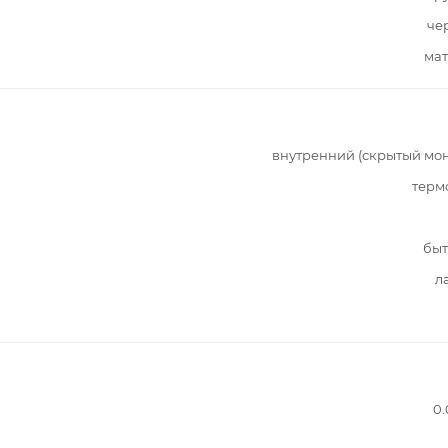
че
мат
внутренний (скрытый мо
терм
быт
л
0