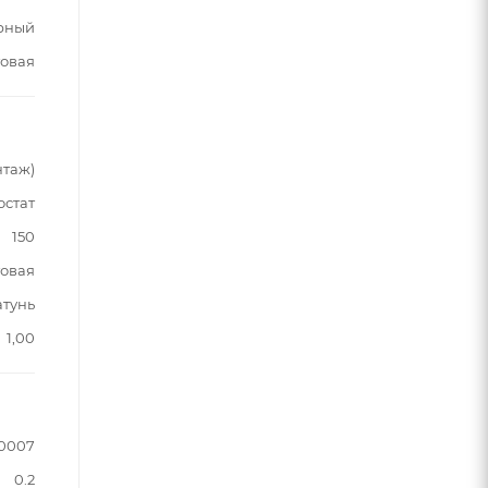
рный
овая
нтаж)
остат
150
овая
атунь
1,00
.0007
0.2