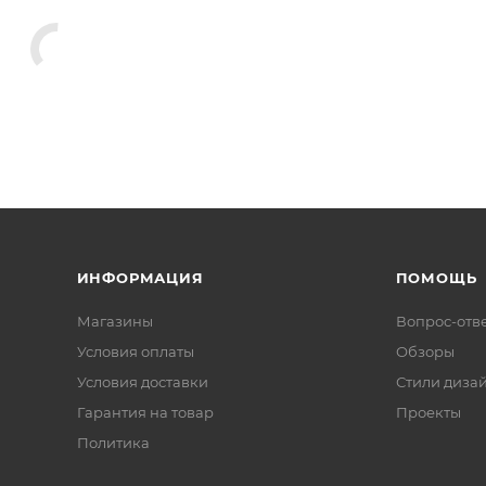
олотенцедержатели
Мыльницы
Дозаторы для кухонно