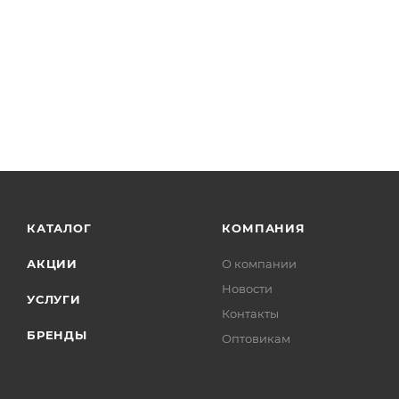
Крючки
Стаканы для ванной
Сушилки для белья
П
Минимальная цена
1779.00
В наличии
Да
Реквизиты
Аксессуары для ванной, Товар, 00-011924900
Бренд
Timo
Код товара
00-01192490
Максимальная цена
1885.74
Серия
Saona
Страна
Финляндия