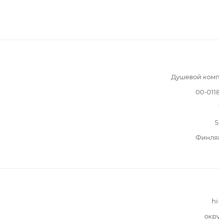
Душевой комп
00-011
S
Финля
hi
окр