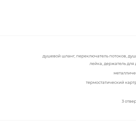
душевой шланг, переключатель потоков, ду
лейка, держатель для
металличе
термостатический кар
3 отве