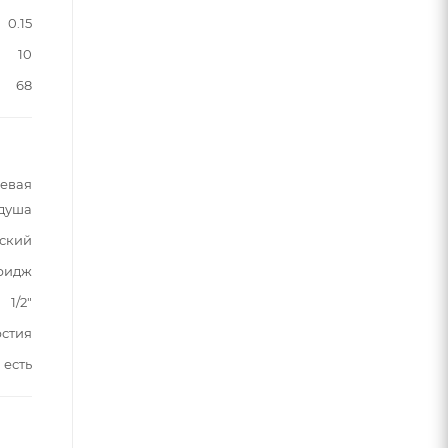
0.15
10
68
шевая
 душа
ский
тридж
1/2"
рстия
есть