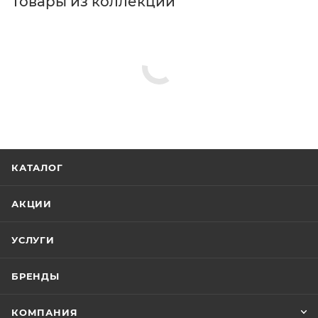
Товары из коллекции
Крючки
Стаканы для ванной
Сушилки для белья
Полотенцедержатели
Мыльницы
Дозаторы для кухонной мойки
Минимальная цена
1779.00
В наличии
Да
Реквизиты
Аксессуары для ванной, Товар, 00-011924900
Бренд
Timo
Код товара
00-01192490
Максимальная цена
1885.74