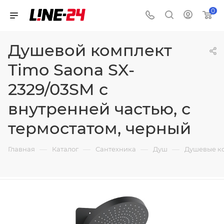
0
Душевой комплект
Timo Saona SX-
2329/03SM с
внутренней частью, с
термостатом, черный
—
—
—
—
Главная
Каталог
Сантехника
Душ
Душевые к