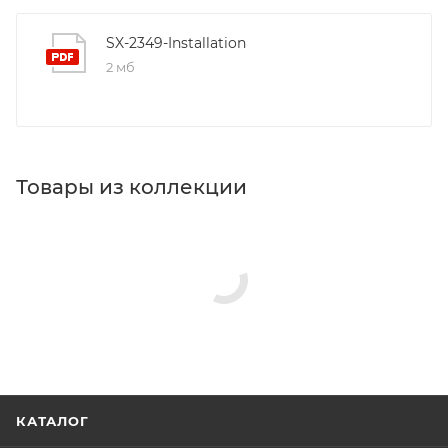
SX-2349-Installation
2 мб
Товары из коллекции
Крючки
Стаканы для ванной
Сушилки для белья
Полотенцедержатели
Мыльницы
Дозаторы для кухонной мойки
Минимальная цена
1779.00
В наличии
Да