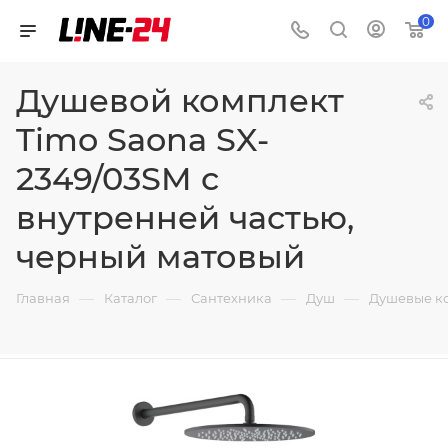
0
Душевой комплект
Timo Saona SX-
2349/03SM с
внутренней частью,
черный матовый
—
—
—
—
Главная
Каталог
Сантехника
Душ
Душевые к