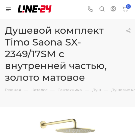
0
Душевой комплект
Timo Saona SX-
2349/17SM с
внутренней частью,
золото матовое
—
—
—
—
Главная
Каталог
Сантехника
Душ
Душевые к