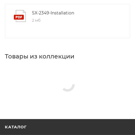
SX-2349-Installation
2 мб
Товары из коллекции
Крючки
Стаканы для ванной
Сушилки для белья
Полотенцедержатели
Мыльницы
Дозаторы для кухонной мойки
Минимальная цена
1779.00
В наличии
Да