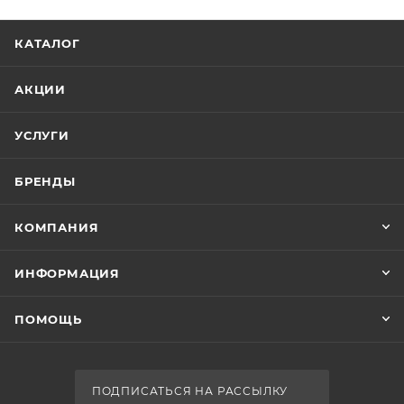
1779.00
В наличии
Да
Реквизиты
Аксессуары для ванной, Товар, 00-011924900
Бренд
Timo
Код товара
00-01192490
Максимальная цена
1885.74
Серия
Saona
Страна
Финляндия
Гарантия
Крючок Timo Saona 13011/00 хром
5 лет
Есть в наличии: 1
Озон_Вес с упаковкой, г