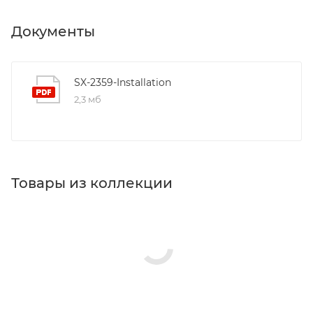
Документы
SX-2359-Installation
2,3 мб
Товары из коллекции
Крючки
Стаканы для ванной
Сушилки для белья
Полотенцедержатели
Мыльницы
Дозаторы для кухонной мойки
Минимальная цена