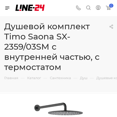
0
Душевой комплект
Timo Saona SX-
2359/03SM с
внутренней частью, с
термостатом
—
—
—
—
Главная
Каталог
Сантехника
Душ
Душевые к