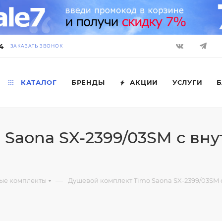
4
ЗАКАЗАТЬ ЗВОНОК
КАТАЛОГ
БРЕНДЫ
АКЦИИ
УСЛУГИ
Б
Saona SX-2399/03SM с вну
—
ые комплекты
Душевой комплект Timo Saona SX-2399/03SM с