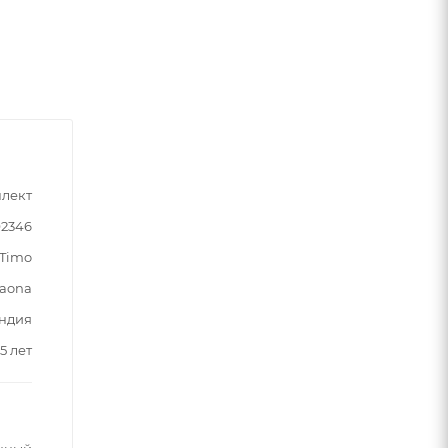
лект
92346
Timo
aona
ндия
5 лет