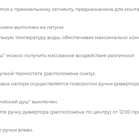
ится к премиальному сегменту, предназначена для монт
нием выполнен из латуни.
льную температуру воды, обеспечивая максимально ко
уш" можно получить массажное воздействие различной
чкой термостата (расположена снизу).
овка напора осуществляется поворотом ручки дивертор
ический душ" выключен.
е ручку дивертора (расположена по центру) от 12:00 пр
 ручки влево.