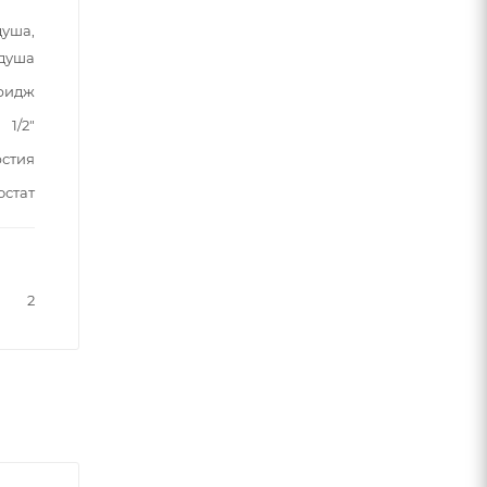
душа,
 душа
тридж
1/2"
рстия
остат
2