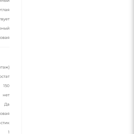
нный
углая
твует
рный
овая
нтаж)
остат
150
нет
Да
овая
астик
1