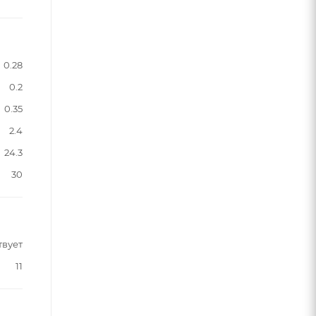
0.28
0.2
0.35
2.4
24.3
30
твует
11