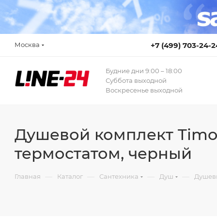
Москва
+7 (499) 703-24-2
Будние дни 9:00 – 18:00
Суббота выходной
Воскресенье выходной
Душевой комплект Timo 
термостатом, черный
—
—
—
—
Главная
Каталог
Сантехника
Душ
Душев