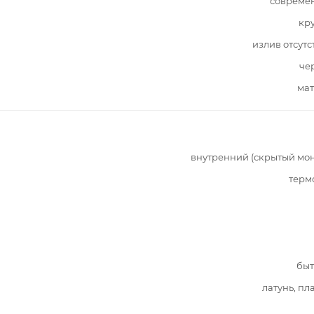
совреме
кр
излив отсутс
че
мат
внутренний (скрытый мо
терм
быт
латунь, пл