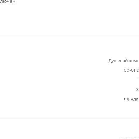
ключен.
Душевой комп
00-011
S
Финля