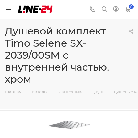
0
Душевой комплект
Timo Selene SX-
2039/00SM с
внутренней частью,
хром
—
—
—
—
Главная
Каталог
Сантехника
Душ
Душевые к