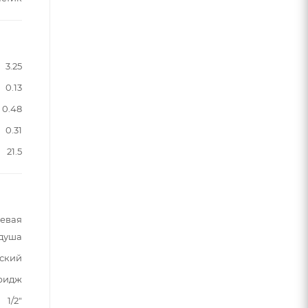
3.25
0.13
0.48
0.31
21.5
шевая
 душа
ский
ридж
1/2"