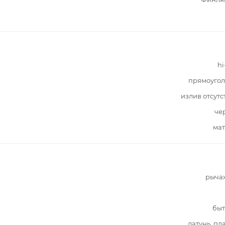
hi
прямоугол
излив отсутс
че
мат
рыча
быт
латунь, пл