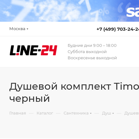
Москва
+7 (499) 703-24-2
Будние дни 9:00 – 18:00
Суббота выходной
Воскресенье выходной
Душевой комплект Timo 
черный
—
—
—
—
Главная
Каталог
Сантехника
Душ
Душев