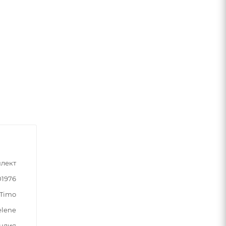
лект
01976
Timo
elene
ндия