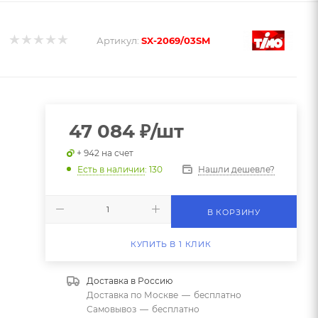
Артикул:
SX-2069/03SM
47 084
₽
/шт
+ 942 на счет
Нашли дешевле?
Есть в наличии
: 130
В КОРЗИНУ
КУПИТЬ В 1 КЛИК
Доставка в
Россию
Доставка по Москве
—
бесплатно
Самовывоз
—
бесплатно