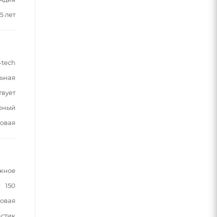
5 лет
-tech
ьная
твует
рный
овая
жное
150
овая
астик