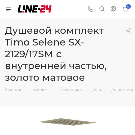
0
Душевой комплект
Timo Selene SX-
2129/17SM с
внутренней частью,
золото матовое
—
—
—
—
Главная
Каталог
Сантехника
Душ
Душевые к