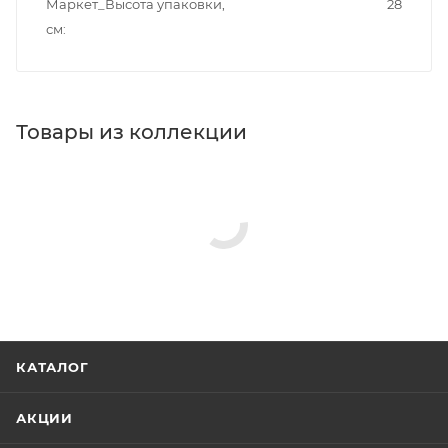
Маркет_Высота упаковки,
28
см
Товары из коллекции
Полки в ванную комнату
Крючки
Полотенцедержатели
Стаканы для ванной
Держатели для бумаги
Сушилки для белья
Мыльницы
Дозаторы
Реквизиты
Аксессуары для ванной, Товар, 00-011926450
Бренд
Timo
Код товара