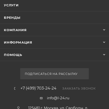
00-01192645
Серия
Selene
Страна
Финляндия
Гарантия
5 лет
Озон_Вес с упаковкой, г
1100
Тип товара
Полка
Стиль
Полка Timo Selene 17072/00 хром
современный
Нет в наличии
Ширина, см
50
Глубина, см
11
Монтаж