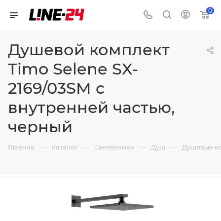
0
Душевой комплект
Timo Selene SX-
2169/03SM с
внутренней частью,
черный
—
—
—
—
Главная
Каталог
Сантехника
Душ
Душевые к