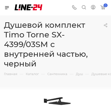
0
Душевой комплект
Timo Torne SX-
4399/03SM с
внутренней частью,
черный
—
—
—
—
Главная
Каталог
Сантехника
Душ
Душевые к