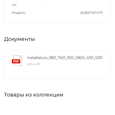
см
Модель
A12667WHITE
Документы
installation_1851_7451_1551_10651_4151_5351
49,4 кб
Товары из коллекции