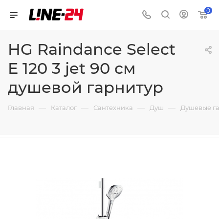
0
HG Raindance Select
E 120 3 jet 90 см
душевой гарнитур
—
—
—
—
Главная
Каталог
Сантехника
Душ
Душевые г