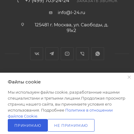
+7 (499) 703-24-24
ЗАКАЗАТЬ ЗВОНОК
info@l-24.ru
125481 г. Москва, ул. Свободы, д.
91к2
2026 © Интернет магазин сантехники в Москве l-24.ru
Файлы cookie
Мы используем файлы cookie, разработанные нашими
специалистами и третьими лицами.Продолжая просмотр
страниц нашего сайта, вы принимаете условия его
использования. Подробнее
Политике в отношении
Разработка сайта
файлов Cookie
.
ПРИНИМАЮ
НЕ ПРИНИМАЮ
В КОРЗИНУ