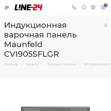
0
Индукционная
варочная панель
Maunfeld
CVI905SFLGR
—
—
—
Главная
Каталог
Бытовая техника
Встраиваемая 