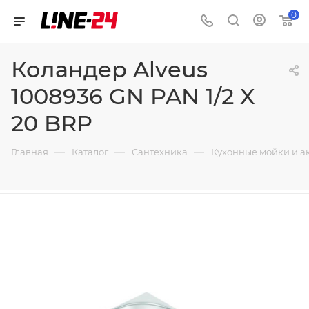
0
Коландер Alveus
1008936 GN PAN 1/2 X
20 BRP
—
—
—
Главная
Каталог
Сантехника
Кухонные мойки и а