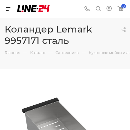
0
Коландер Lemark
9957171 сталь
—
—
—
Главная
Каталог
Сантехника
Кухонные мойки и а