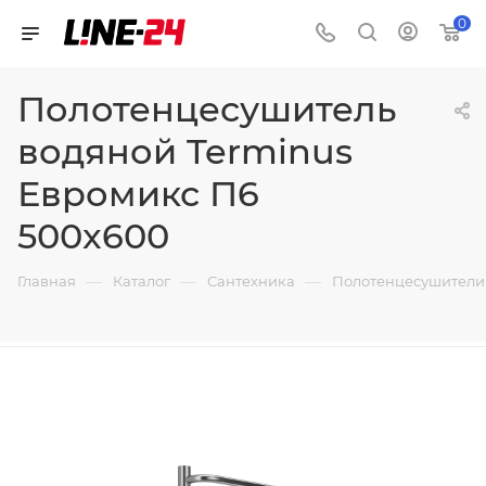
0
Полотенцесушитель
водяной Terminus
Евромикс П6
500x600
—
—
—
Главная
Каталог
Сантехника
Полотенцесушители