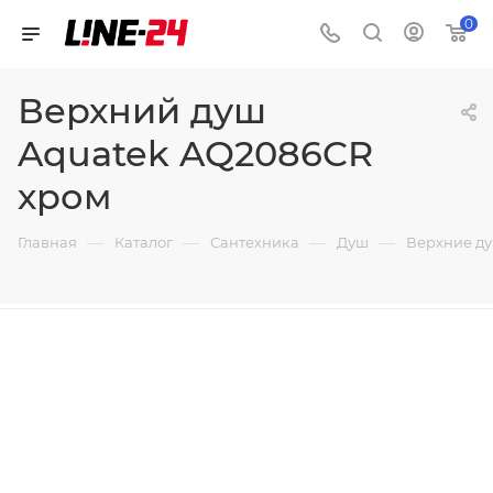
0
Верхний душ
Aquatek AQ2086CR
хром
—
—
—
—
Главная
Каталог
Сантехника
Душ
Верхние д