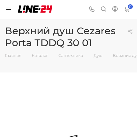
0
Верхний душ Cezares
Porta TDDQ 30 01
—
—
—
—
Главная
Каталог
Сантехника
Душ
Верхние д