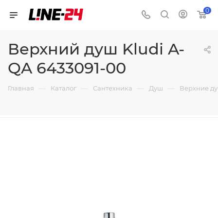
0
Верхний душ Kludi A-
QA 6433091-00
—
—
—
—
Главная
Каталог
Сантехника
Душ
Верхние д