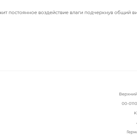
жит постоянное воздействие влаги подчеркнув общий в
Верхний
00-011
K
Герм