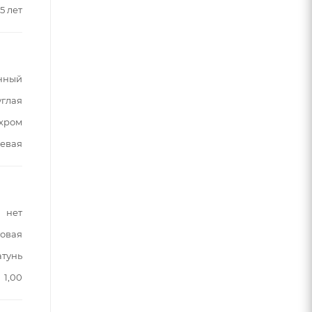
5 лет
нный
углая
хром
евая
нет
овая
атунь
1,00