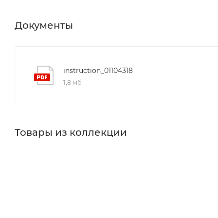
Документы
instruction_01104318
1,8 мб
Товары из коллекции
Верхние души
Держатели для душа
Шланговые по
Реквизиты
Душ, Товар, 00-011853060
Бренд