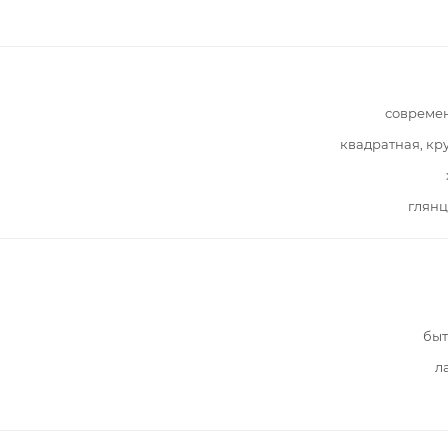
совреме
квадратная, кр
глянц
быт
л