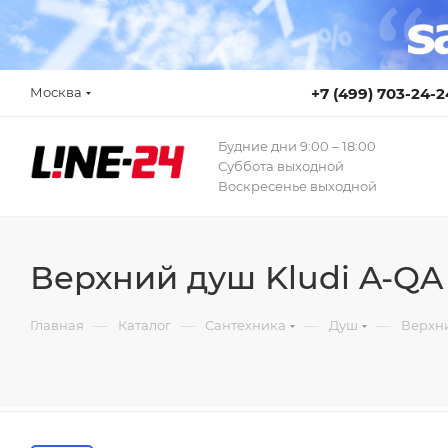
Москва
+7 (499) 703-24-2
Будние дни 9:00 – 18:00
Суббота выходной
Воскресенье выходной
Верхний душ Kludi A-QA
—
—
—
—
Главная
Каталог
Сантехника
Душ
Верхн