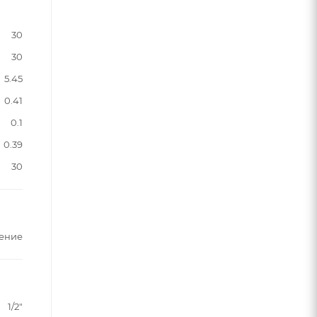
30
30
5.45
0.41
0.1
0.39
30
ение
1/2"