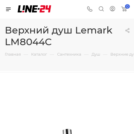
0
Верхний душ Lemark
LM8044C
—
—
—
—
Главная
Каталог
Сантехника
Душ
Верхние д