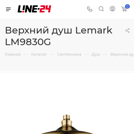
0
Верхний душ Lemark
LM9830G
—
—
—
—
Главная
Каталог
Сантехника
Душ
Верхние д