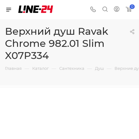
0
Верхний душ Ravak
Chrome 982.01 Slim
X07P334
—
—
—
—
Главная
Каталог
Сантехника
Душ
Верхние д