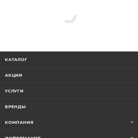
Комплекты мебели
Бытовая химия
Другие комплектующие
Крючки
Душевые лейки
Держатели для запасных рулонов
Стаканы для ванной
Мыльницы
Полотенцедержатели
Ершики
Дверцы для мебели
Душевые штанги
Держатели для бумаги
Дозаторы
Крышки
Полки в ванную комнату
Верхние души
Панели для ванн
Зеркала
Реквизиты
Комплекты мебели, Товар, 00-01220590, 51
Бренд
Ravak
Код товара
00-01220590
Серия