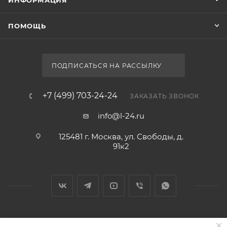
Chrome
Страна
Чехия
Гарантия
5 лет
Тип раковины
полувстраиваемая
Материал корпуса
ДСП
Монтаж
Мебель для ванной Ravak SD 800 Chrome II белая
подвесной
Нет в наличии
Тип товара
Комплект мебели
Цвет
белый
Стиль
современный