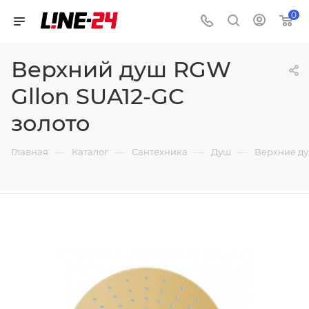
0
Верхний душ RGW
Gllon SUA12-GC
золото
—
—
—
—
Главная
Каталог
Сантехника
Душ
Верхние д