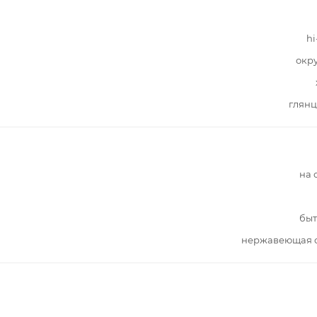
hi
окр
глянц
на 
быт
нержавеющая с