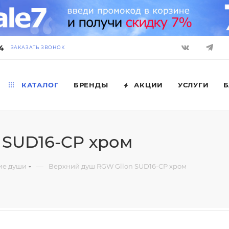
4
ЗАКАЗАТЬ ЗВОНОК
КАТАЛОГ
БРЕНДЫ
АКЦИИ
УСЛУГИ
Б
 SUD16-CP хром
—
ие души
Верхний душ RGW Gllon SUD16-CP хром