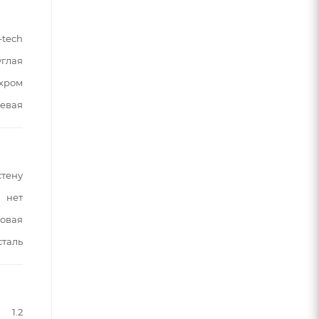
-tech
углая
хром
евая
стену
нет
овая
таль
1.2