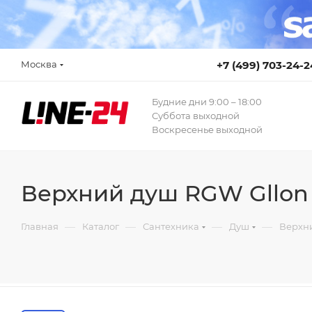
Москва
+7 (499) 703-24-2
Будние дни 9:00 – 18:00
Суббота выходной
Воскресенье выходной
Верхний душ RGW Gllon
—
—
—
—
Главная
Каталог
Сантехника
Душ
Верхн