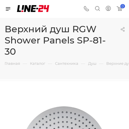
0
Верхний душ RGW
Shower Panels SP-81-
30
—
—
—
—
Главная
Каталог
Сантехника
Душ
Верхние д