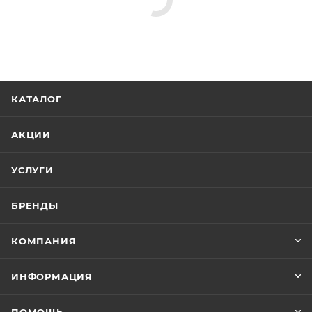
Минимальная цена
754.82
Реквизиты
Душ, Товар, 00-011367670
Бренд
RGW
Код товара
00-01136767
Максимальная цена
754.82
Серия
Shower Panels
Страна
Германия, Китай
Гарантия
1 год