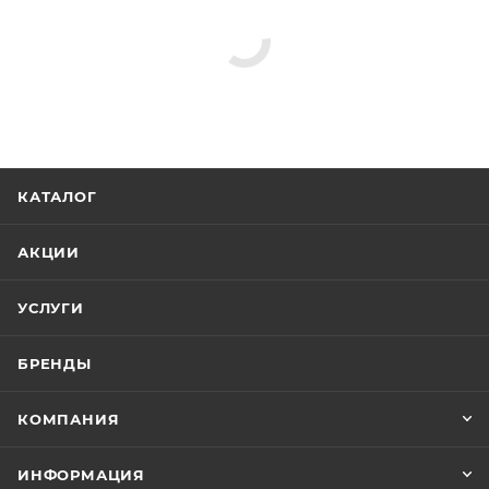
Душевые лейки
Верхние души
Душевые стойки
Душевые комплекты
Душевые панели
Минимальная цена
754.82
Реквизиты
Душ, Товар, 00-011367670
Бренд
RGW
Код товара
00-01136767
Максимальная цена
754.82
Серия
Shower Panels
Страна
Германия, Китай
Гарантия