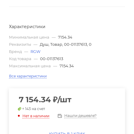
Характеристики
Минимальная цена
—
7154.34
Реквизиты
—
Душ, Товар, 00-01137613, 0
Бренд
—
RGW
Код товара
—
00-01137613
Максимальная цена
—
7154.34
Все характеристики
7 154.34
₽
/шт
+ 143 на счет
Нашли дешевле?
Нет в наличии
КУПИТЬ В 1 КЛИК