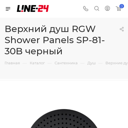
0
Верхний душ RGW
Shower Panels SP-81-
30B черный
—
—
—
—
Главная
Каталог
Сантехника
Душ
Верхние д